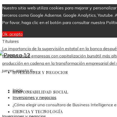
Nuestro sitio web utiliza cookies para mejorar y personaliza
terceros como Google Adsense, Google Analytics, Youtube. Al 
Por favor, haga clic en el botón para consultar nuestra Políti
Ok, acepto
Títulares
La importancia de la supervisión estatal en la banca despu
mundial
Las 10 empresas con capitalización bursátil más a
producción en cadena en la transformación empresarial del 
jueves, agosto 6
INVERSIONES Y NEGOCIOS
Inicio
RESPONSABILIDAD SOCIAL
Inversiones y negocios
¿Cómo elegir una consultora de Business Intelligence 
CIENCIA Y TECNOLOGÍA
Inversiones y negocios