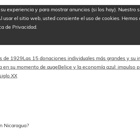
r su experiencia y para mostrar anuncios (si los hay). Nuestro 
usar el sitio web, usted consiente el uso de cookies. Hemos a
ca de Privacidad.
és de 1929
Las 15 donaciones individuales más grandes y su imp
lta en su momento de auge
Belice y la economía azul: impulso p
siglo XX
en Nicaragua?