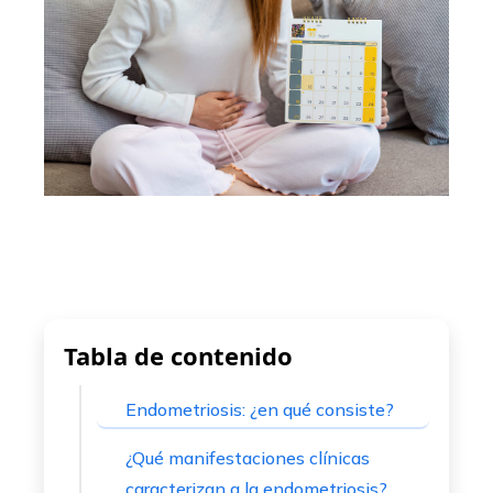
ter
edIn
erest
mbleupon
l
Tabla de contenido
Endometriosis: ¿en qué consiste?
¿Qué manifestaciones clínicas
caracterizan a la endometriosis?