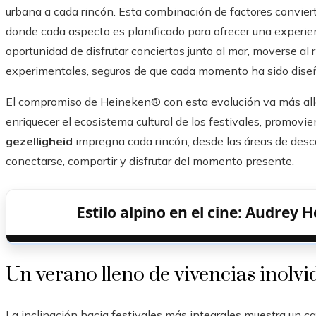
urbana a cada rincón. Esta combinación de factores convier
donde cada aspecto es planificado para ofrecer una experienc
oportunidad de disfrutar conciertos junto al mar, moverse al
experimentales, seguros de que cada momento ha sido diseñ
El compromiso de Heineken® con esta evolución va más allá
enriquecer el ecosistema cultural de los festivales, promovien
gezelligheid
impregna cada rincón, desde las áreas de desca
conectarse, compartir y disfrutar del momento presente.
Estilo alpino en el cine: Audrey
Un verano lleno de vivencias inolvi
La inclinación hacia festivales más integrales muestra un ca