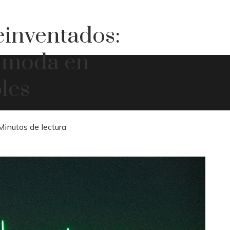
einventados:
y moda en
les
Minutos de lectura