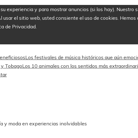
r su experiencia y para mostrar anuncios (si los hay). Nuestro 
usar el sitio web, usted consiente el uso de cookies. Hemos a
ca de Privacidad.
beneficiosos
Los festivales de música históricos que aún emoc
d y Tobago
Los 10 animales con los sentidos más extraordinari
star
ía y moda en experiencias inolvidables