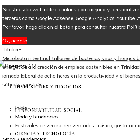
Nuestro sitio web utiliza cookies para mejorar y personaliza
terceros como Google Adsense, Google Analytics, Youtube. Al 
Por favor, haga clic en el botón para consultar nuestra Políti
Ok, acepto
Títulares
Microbiota intestinal: trillones de bacterias, virus y hongos 
energética a la creación de empleos sostenibles en Trinida
jornada laboral de ocho horas en la productividad y el biene
sábado, agosto 8
INVERSIONES Y NEGOCIOS
Inicio
RESPONSABILIDAD SOCIAL
Moda y tendencias
Festivales de verano reinventados: música, gastronom
CIENCIA Y TECNOLOGÍA
Moda y tendencias