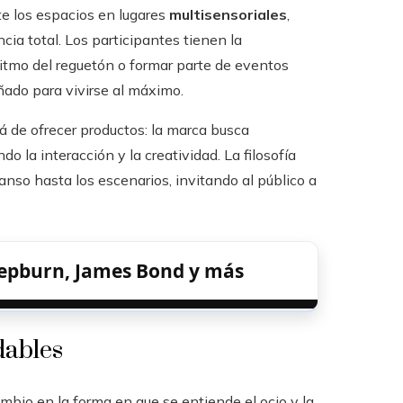
te los espacios en lugares
multisensoriales
,
ia total. Los participantes tienen la
 ritmo del reguetón o formar parte de eventos
ado para vivirse al máximo.
 de ofrecer productos: la marca busca
do la interacción y la creatividad. La filosofía
nso hasta los escenarios, invitando al público a
 Hepburn, James Bond y más
dables
mbio en la forma en que se entiende el ocio y la