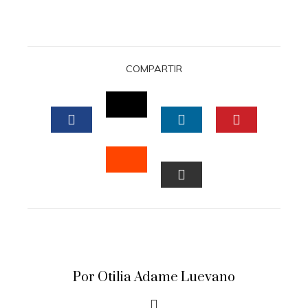
COMPARTIR
TWITTER
FACEBOOK
LINKEDIN
PINTERES
STUMBLEUPON
EMAIL
Por Otilia Adame Luevano