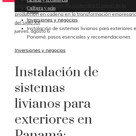
impulso para el desarrollo sostenible
El papel de la
Cultura y ocio
Inicio
producción en cadena en la transformación empresaria
Inversiones y negocios
del siglo XX
Instalación de sistemas livianos para exteriores 
jueves, agosto 6
Panamá: pasos esenciales y recomendaciones
Inversiones y negocios
Instalación de
sistemas
livianos para
exteriores en
Panamá: