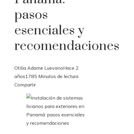
pasos
esenciales y
recomendaciones
Otilia Adame Luevano
Hace 2
años
178
5 Minutos de lectura
Facebook
Twitter
LinkedIn
Pinterest
Stumbleupon
Email
Compartir