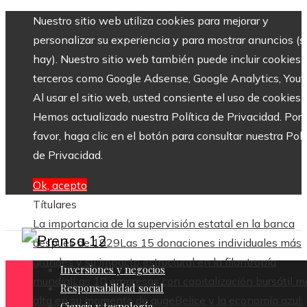
Nuestro sitio web utiliza cookies para mejorar y
personalizar su experiencia y para mostrar anuncios (si
hay). Nuestro sitio web también puede incluir cookies 
terceros como Google Adsense, Google Analytics, Yout
Al usar el sitio web, usted consiente el uso de cookies.
Hemos actualizado nuestra Política de Privacidad. Por
favor, haga clic en el botón para consultar nuestra Polí
de Privacidad.
Ok, acepto
Títulares
La importancia de la supervisión estatal en la banca
después de 1929
Las 15 donaciones individuales más
grandes y su impacto estructural en la filantropía
Inversiones y negocios
mundial
Las 10 empresas con capitalización bursátil m
Responsabilidad social
alta en su momento de auge
Belice y la economía azul:
Ciencia y tecnología