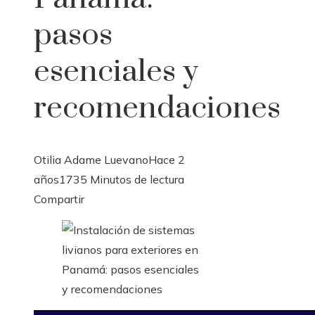
pasos
esenciales y
recomendaciones
Otilia Adame Luevano
Hace 2
años
173
5 Minutos de lectura
Facebook
Twitter
LinkedIn
Pinterest
Stumbleupon
Email
Compartir