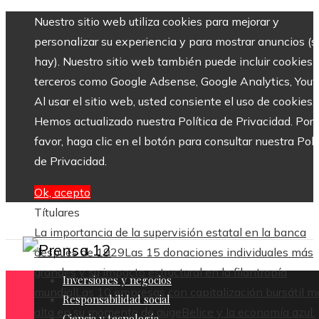
Nuestro sitio web utiliza cookies para mejorar y
personalizar su experiencia y para mostrar anuncios (si
hay). Nuestro sitio web también puede incluir cookies 
terceros como Google Adsense, Google Analytics, Yout
Al usar el sitio web, usted consiente el uso de cookies.
Hemos actualizado nuestra Política de Privacidad. Por
favor, haga clic en el botón para consultar nuestra Polí
de Privacidad.
Ok, acepto
Títulares
La importancia de la supervisión estatal en la banca
después de 1929
Las 15 donaciones individuales más
grandes y su impacto estructural en la filantropía
Inversiones y negocios
mundial
Las 10 empresas con capitalización bursátil m
Responsabilidad social
alta en su momento de auge
Belice y la economía azul:
Ciencia y tecnología