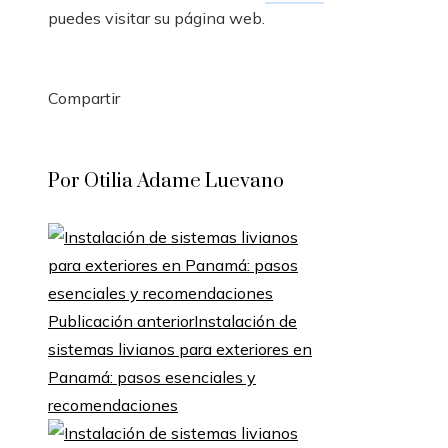
puedes visitar su página web.
Compartir
Facebook
Twitter
LinkedIn
Pinterest
Stumbleupon
Email
Por Otilia Adame Luevano
Publicación anterior
Instalación de
sistemas livianos para exteriores en
Panamá: pasos esenciales y
recomendaciones