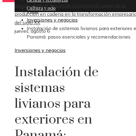
impulso para el desarrollo sostenible
El papel de la
Cultura y ocio
Inicio
producción en cadena en la transformación empresaria
Inversiones y negocios
del siglo XX
Instalación de sistemas livianos para exteriores 
jueves, agosto 6
Panamá: pasos esenciales y recomendaciones
Inversiones y negocios
Instalación de
sistemas
livianos para
exteriores en
Panamá: