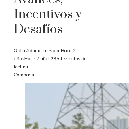
Incentivos y
Desafíos
Otilia Adame Luevano
Hace 2
años
Hace 2 años
235
4 Minutos de
lectura
Facebook
Twitter
LinkedIn
Pinterest
Stumbleupon
Email
Compartir