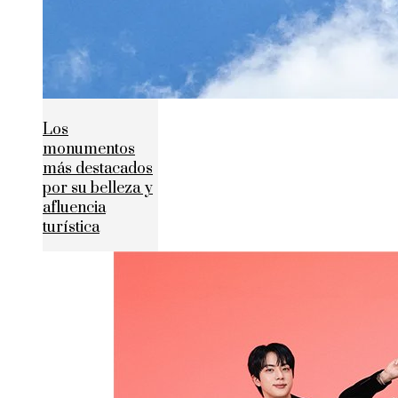
Los
monumentos
más destacados
por su belleza y
afluencia
turística