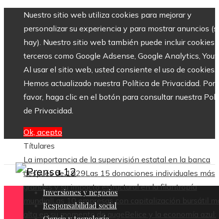
Nuestro sitio web utiliza cookies para mejorar y
personalizar su experiencia y para mostrar anuncios (si
hay). Nuestro sitio web también puede incluir cookies 
terceros como Google Adsense, Google Analytics, Yout
Al usar el sitio web, usted consiente el uso de cookies.
Hemos actualizado nuestra Política de Privacidad. Por
favor, haga clic en el botón para consultar nuestra Polí
de Privacidad.
Ok, acepto
Títulares
La importancia de la supervisión estatal en la banca
después de 1929
Las 15 donaciones individuales más
grandes y su impacto estructural en la filantropía
Inversiones y negocios
mundial
Las 10 empresas con capitalización bursátil m
Responsabilidad social
alta en su momento de auge
Belice y la economía azul:
Ciencia y tecnología