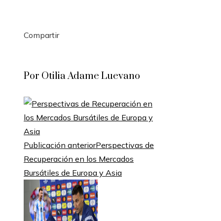
Compartir
Facebook
Twitter
LinkedIn
Pinterest
Stumbleupon
Email
Por Otilia Adame Luevano
Publicación anterior
Perspectivas de
Recuperación en los Mercados
Bursátiles de Europa y Asia