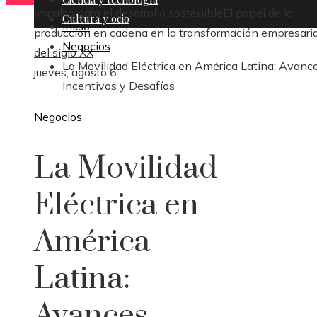
impulso para el desarrollo sostenible
El papel de la
Cultura y ocio
Inicio
producción en cadena en la transformación empresaria
Negocios
del siglo XX
La Movilidad Eléctrica en América Latina: Avance
jueves, agosto 6
Incentivos y Desafíos
Negocios
La Movilidad
Eléctrica en
América
Latina:
Avances,