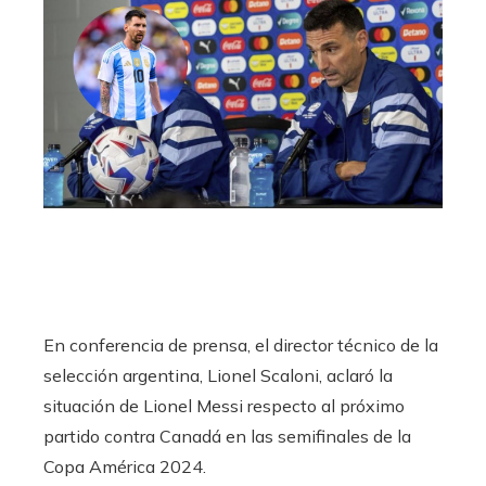
ebook
ter
edIn
erest
mbleupon
l
En conferencia de prensa, el director técnico de la
selección argentina, Lionel Scaloni, aclaró la
situación de Lionel Messi respecto al próximo
partido contra Canadá en las semifinales de la
Copa América 2024.