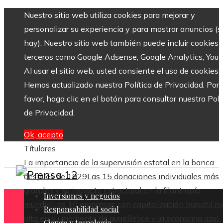
Nuestro sitio web utiliza cookies para mejorar y
personalizar su experiencia y para mostrar anuncios (si
hay). Nuestro sitio web también puede incluir cookies 
terceros como Google Adsense, Google Analytics, Yout
Al usar el sitio web, usted consiente el uso de cookies.
Hemos actualizado nuestra Política de Privacidad. Por
favor, haga clic en el botón para consultar nuestra Polí
de Privacidad.
Ok, acepto
Títulares
La importancia de la supervisión estatal en la banca
después de 1929
Las 15 donaciones individuales más
grandes y su impacto estructural en la filantropía
Inversiones y negocios
mundial
Las 10 empresas con capitalización bursátil m
Responsabilidad social
alta en su momento de auge
Belice y la economía azul:
Ciencia y tecnología