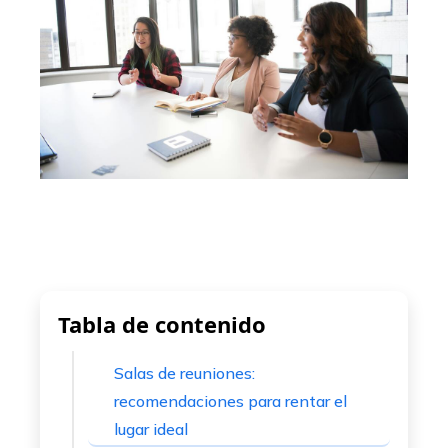
ter
edIn
erest
mbleupon
l
Tabla de contenido
Salas de reuniones:
recomendaciones para rentar el
lugar ideal