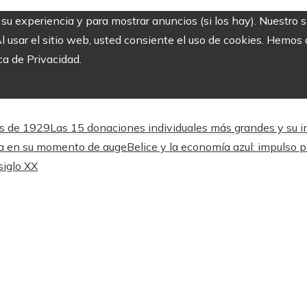
r su experiencia y para mostrar anuncios (si los hay). Nuestro 
usar el sitio web, usted consiente el uso de cookies. Hemos a
ca de Privacidad.
és de 1929
Las 15 donaciones individuales más grandes y su imp
lta en su momento de auge
Belice y la economía azul: impulso p
siglo XX