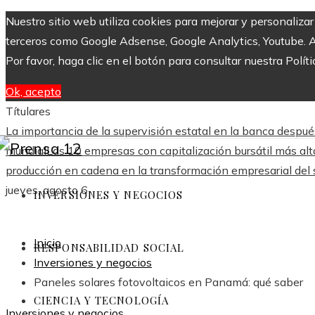
Nuestro sitio web utiliza cookies para mejorar y personaliza
terceros como Google Adsense, Google Analytics, Youtube. Al 
Por favor, haga clic en el botón para consultar nuestra Políti
Ok, acepto
Títulares
La importancia de la supervisión estatal en la banca despu
mundial
Las 10 empresas con capitalización bursátil más a
producción en cadena en la transformación empresarial del 
jueves, agosto 6
INVERSIONES Y NEGOCIOS
Inicio
RESPONSABILIDAD SOCIAL
Inversiones y negocios
Paneles solares fotovoltaicos en Panamá: qué saber
CIENCIA Y TECNOLOGÍA
Inversiones y negocios