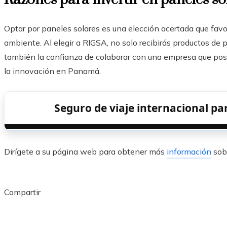
Optar por paneles solares es una elección acertada que fav
ambiente. Al elegir a RIGSA, no solo recibirás productos de p
también la confianza de colaborar con una empresa que pos
la innovación en Panamá.
Seguro de viaje internacional pa
Dirígete a su página web para obtener más
información
sobr
Compartir
Facebook
Twitter
LinkedIn
Pinterest
Stumbleupon
Email