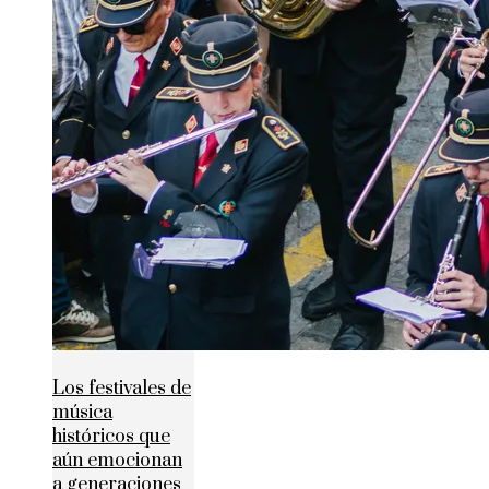
Los festivales de
música
históricos que
aún emocionan
a generaciones