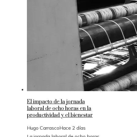
El impacto de la jornada
laboral de ocho horas en la
productividad y el bienestar
Hugo Carrasco
Hace 2 días
La jornada laboral de ocho horas