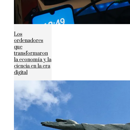
Los
ordenadores
que
transformaron
la economía y la
ciencia en la era
digital