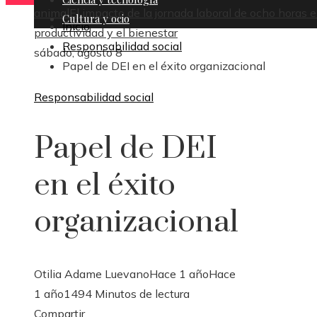
animal
El impacto de la jornada laboral de ocho horas e
Cultura y ocio
Inicio
productividad y el bienestar
Responsabilidad social
sábado, agosto 8
Papel de DEI en el éxito organizacional
Responsabilidad social
Papel de DEI
en el éxito
organizacional
Otilia Adame Luevano
Hace 1 año
Hace
1 año
149
4 Minutos de lectura
Facebook
Twitter
LinkedIn
Pinterest
Stumbleupon
Email
Compartir