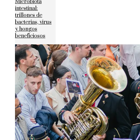
Microbiota
intestinal:
trillones de
bacterias, virus
y hongos
beneficiosos