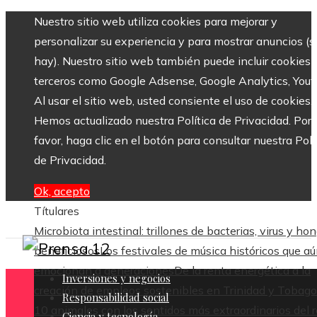
Nuestro sitio web utiliza cookies para mejorar y
personalizar su experiencia y para mostrar anuncios (si
hay). Nuestro sitio web también puede incluir cookies 
terceros como Google Adsense, Google Analytics, Yout
Al usar el sitio web, usted consiente el uso de cookies.
Hemos actualizado nuestra Política de Privacidad. Por
favor, haga clic en el botón para consultar nuestra Polí
de Privacidad.
Ok, acepto
Títulares
Microbiota intestinal: trillones de bacterias, virus y ho
beneficiosos
Los festivales de música históricos que a
emocionan a generaciones
De la renta energética a la
Inversiones y negocios
creación de empleos sostenibles en Trinidad y Tobago
Responsabilidad social
10 animales con los sentidos más extraordinarios del 
Ciencia y tecnología