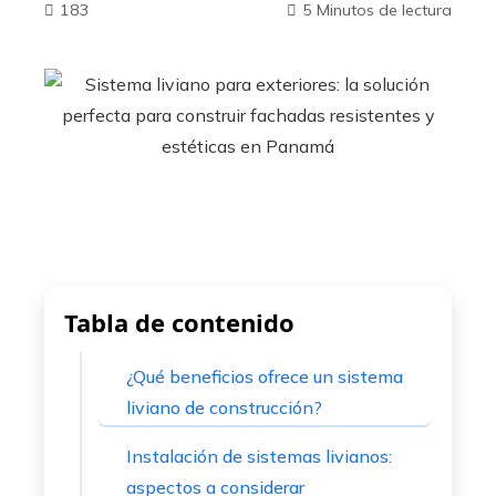
183
5 Minutos de lectura
ebook
ter
edIn
erest
Tabla de contenido
mbleupon
¿Qué beneficios ofrece un sistema
liviano de construcción?
l
Instalación de sistemas livianos:
aspectos a considerar