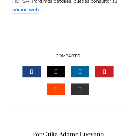
HOPSA. Para más detalles, puedes consultar su
página web
.
COMPARTIR
FACEBOOK
TWITTER
LINKEDIN
PINTERES
STUMBLEUPON
EMAIL
Por Otilia Adame Luevano