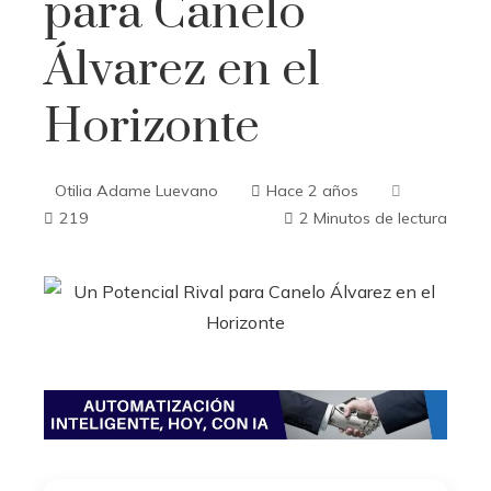
para Canelo
Álvarez en el
Horizonte
Otilia Adame Luevano
Hace 2 años
219
2 Minutos de lectura
ebook
ter
edIn