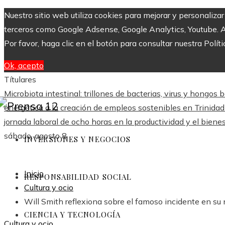
Nuestro sitio web utiliza cookies para mejorar y personaliza
terceros como Google Adsense, Google Analytics, Youtube. Al 
Por favor, haga clic en el botón para consultar nuestra Políti
Ok, acepto
Títulares
Microbiota intestinal: trillones de bacterias, virus y hongos 
energética a la creación de empleos sostenibles en Trinida
jornada laboral de ocho horas en la productividad y el biene
sábado, agosto 8
INVERSIONES Y NEGOCIOS
Inicio
RESPONSABILIDAD SOCIAL
Cultura y ocio
Will Smith reflexiona sobre el famoso incidente en su
CIENCIA Y TECNOLOGÍA
Cultura y ocio