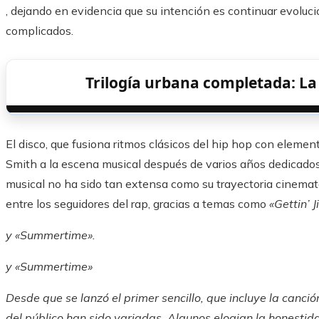
, dejando en evidencia que su intención es continuar evolu
complicados.
Trilogía urbana completada: L
El disco, que fusiona ritmos clásicos del hip hop con eleme
Smith a la escena musical después de varios años dedicados
musical no ha sido tan extensa como su trayectoria cinemat
entre los seguidores del rap, gracias a temas como
«Gettin’ J
y
«Summertime»
.
y
«Summertime»
Desde que se lanzó el primer sencillo, que incluye la canció
del público han sido variadas. Algunos elogian la honestida