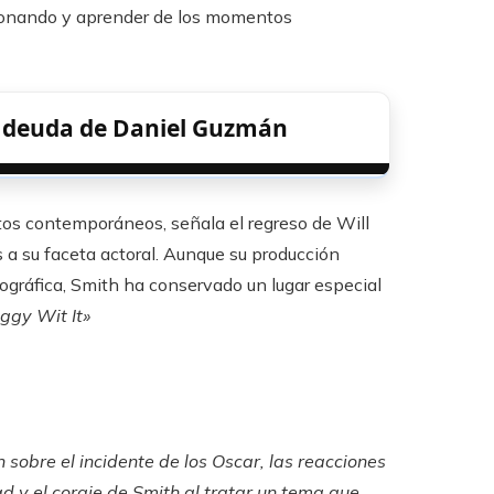
cionando y aprender de los momentos
a deuda de Daniel Guzmán
ntos contemporáneos, señala el regreso de Will
 a su faceta actoral. Aunque su producción
ográfica, Smith ha conservado un lugar especial
iggy Wit It»
n sobre el incidente de los Oscar, las reacciones
d y el coraje de Smith al tratar un tema que