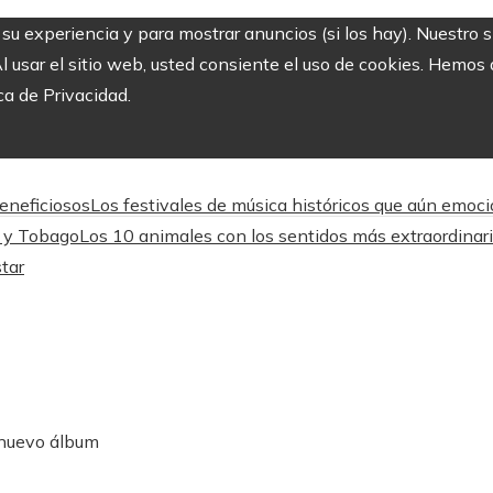
r su experiencia y para mostrar anuncios (si los hay). Nuestro 
usar el sitio web, usted consiente el uso de cookies. Hemos a
ca de Privacidad.
beneficiosos
Los festivales de música históricos que aún emoc
d y Tobago
Los 10 animales con los sentidos más extraordinari
star
 nuevo álbum