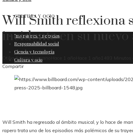
Will Smith reflexiona 
CULTURA Y OCIO
incidente en su nuevo
Inversiones y negocios
Responsabilidad social
Ciencia y tecnología
Otilia Adame Luevano
Hace 1 año
Hace 1 año
149
3 Minutos 
Cultura y ocio
Facebook
Twitter
LinkedIn
Pinterest
Stumbleupon
Email
Compartir
Will Smith ha regresado al ámbito musical, y lo hace de man
rapero trata uno de los episodios más polémicos de su traye